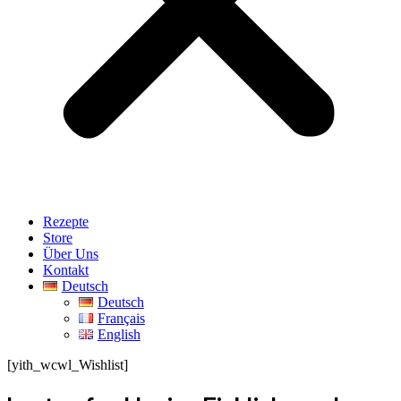
Rezepte
Store
Über Uns
Kontakt
Deutsch
Deutsch
Français
English
[yith_wcwl_Wishlist]