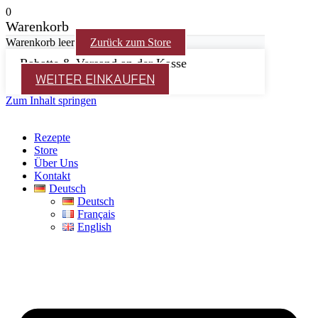
0
Warenkorb
Warenkorb leer
Zurück zum Store
Rabatte & Versand an der Kasse
WEITER EINKAUFEN
Zum Inhalt springen
Rezepte
Store
Über Uns
Kontakt
Deutsch
Deutsch
Français
English